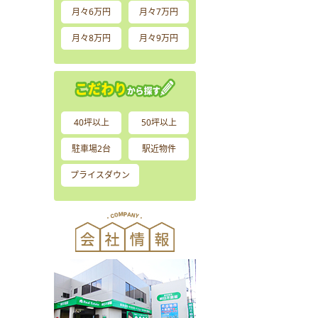
月々6万円
月々7万円
月々8万円
月々9万円
40坪以上
50坪以上
駐車場2台
駅近物件
プライスダウン