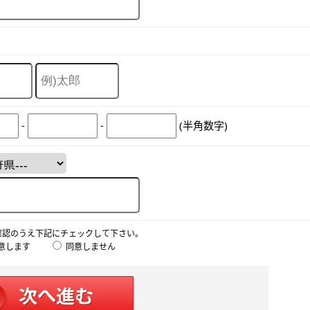
-
-
(半角数字)
確認のうえ下記にチェックして下さい。
意します
同意しません