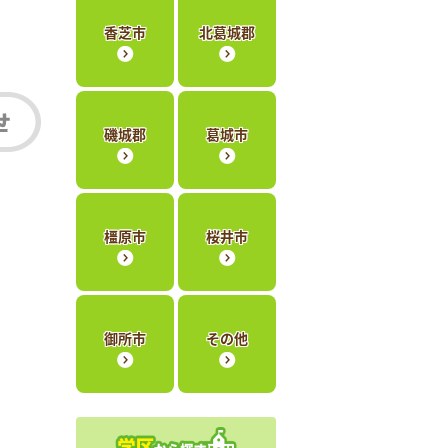
香芝市
北葛城郡
磯城郡
葛城市
橿原市
桜井市
御所市
その他