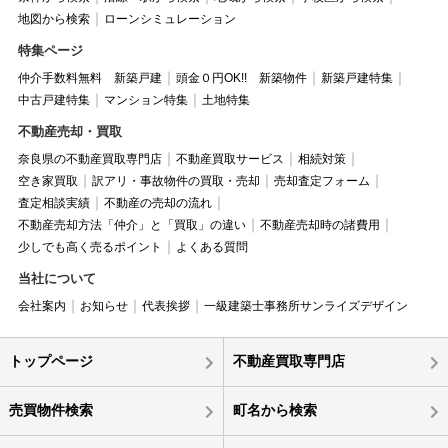
地図から検索
ローンシミュレーション
特集ページ
仲介手数料無料 新築戸建
頭金０円OK!! 新築物件
新築戸建特集
中古戸建特集
マンション特集
土地特集
不動産売却・買取
奈良県の不動産買取専門店
不動産買取サービス
相続対策
空き家買取
訳アリ・事故物件の買取・売却
売却査定フォーム
査定相談実績
不動産の売却の流れ
不動産売却方法「仲介」と「買取」の違い
不動産売却時の諸費用
少しでも高く売るポイント
よくある質問
当社について
会社案内
お知らせ
代表挨拶
一級建築士事務所サンライズデザイン
トップページ
不動産買取専門店
売買物件検索
町名から検索