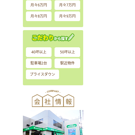
月々6万円
月々7万円
月々8万円
月々9万円
40坪以上
50坪以上
駐車場2台
駅近物件
プライスダウン