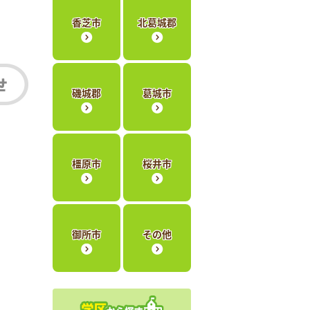
香芝市
北葛城郡
磯城郡
葛城市
橿原市
桜井市
御所市
その他