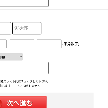
-
-
(半角数字)
確認のうえ下記にチェックして下さい。
意します
同意しません