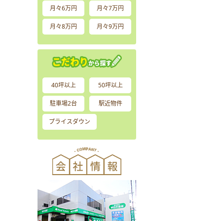
月々6万円
月々7万円
月々8万円
月々9万円
40坪以上
50坪以上
駐車場2台
駅近物件
プライスダウン