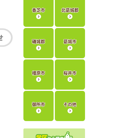
香芝市
北葛城郡
磯城郡
葛城市
橿原市
桜井市
御所市
その他