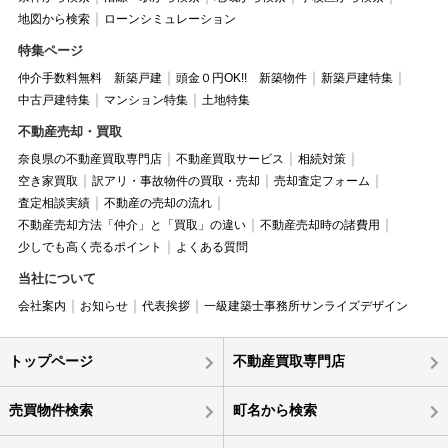
地図から検索
ローンシミュレーション
特集ページ
仲介手数料無料 新築戸建
頭金０円OK!! 新築物件
新築戸建特集
中古戸建特集
マンション特集
土地特集
不動産売却・買取
奈良県の不動産買取専門店
不動産買取サービス
相続対策
空き家買取
訳アリ・事故物件の買取・売却
売却査定フォーム
査定相談実績
不動産の売却の流れ
不動産売却方法「仲介」と「買取」の違い
不動産売却時の諸費用
少しでも高く売るポイント
よくある質問
当社について
会社案内
お知らせ
代表挨拶
一級建築士事務所サンライズデザイン
トップページ
不動産買取専門店
売買物件検索
町名から検索