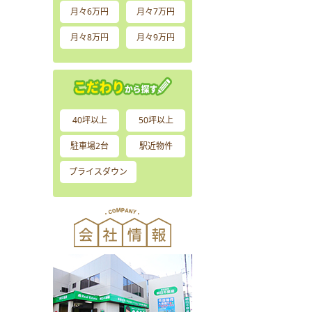
月々6万円
月々7万円
月々8万円
月々9万円
40坪以上
50坪以上
駐車場2台
駅近物件
プライスダウン