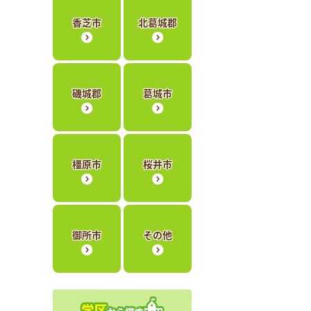
香芝市
北葛城郡
磯城郡
葛城市
橿原市
桜井市
御所市
その他