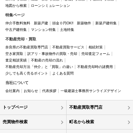
地図から検索
ローンシミュレーション
特集ページ
仲介手数料無料 新築戸建
頭金０円OK!! 新築物件
新築戸建特集
中古戸建特集
マンション特集
土地特集
不動産売却・買取
奈良県の不動産買取専門店
不動産買取サービス
相続対策
空き家買取
訳アリ・事故物件の買取・売却
売却査定フォーム
査定相談実績
不動産の売却の流れ
不動産売却方法「仲介」と「買取」の違い
不動産売却時の諸費用
少しでも高く売るポイント
よくある質問
当社について
会社案内
お知らせ
代表挨拶
一級建築士事務所サンライズデザイン
トップページ
不動産買取専門店
売買物件検索
町名から検索