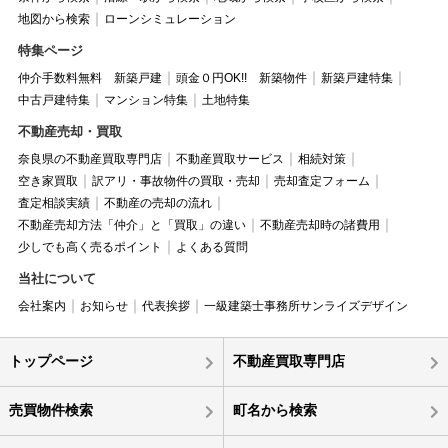
地図から検索
ローンシミュレーション
特集ページ
仲介手数料無料 新築戸建
頭金０円OK!! 新築物件
新築戸建特集
中古戸建特集
マンション特集
土地特集
不動産売却・買取
奈良県の不動産買取専門店
不動産買取サービス
相続対策
空き家買取
訳アリ・事故物件の買取・売却
売却査定フォーム
査定相談実績
不動産の売却の流れ
不動産売却方法「仲介」と「買取」の違い
不動産売却時の諸費用
少しでも高く売るポイント
よくある質問
当社について
会社案内
お知らせ
代表挨拶
一級建築士事務所サンライズデザイン
トップページ
不動産買取専門店
売買物件検索
町名から検索