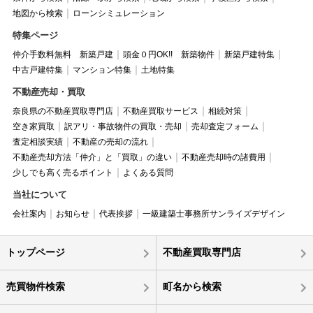
地図から検索
ローンシミュレーション
特集ページ
仲介手数料無料 新築戸建
頭金０円OK!! 新築物件
新築戸建特集
中古戸建特集
マンション特集
土地特集
不動産売却・買取
奈良県の不動産買取専門店
不動産買取サービス
相続対策
空き家買取
訳アリ・事故物件の買取・売却
売却査定フォーム
査定相談実績
不動産の売却の流れ
不動産売却方法「仲介」と「買取」の違い
不動産売却時の諸費用
少しでも高く売るポイント
よくある質問
当社について
会社案内
お知らせ
代表挨拶
一級建築士事務所サンライズデザイン
トップページ
不動産買取専門店
売買物件検索
町名から検索