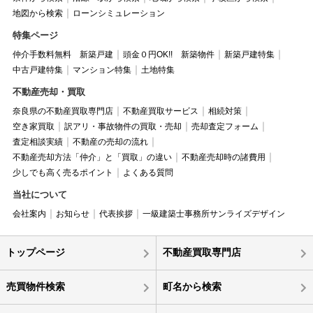
地図から検索
ローンシミュレーション
特集ページ
仲介手数料無料 新築戸建
頭金０円OK!! 新築物件
新築戸建特集
中古戸建特集
マンション特集
土地特集
不動産売却・買取
奈良県の不動産買取専門店
不動産買取サービス
相続対策
空き家買取
訳アリ・事故物件の買取・売却
売却査定フォーム
査定相談実績
不動産の売却の流れ
不動産売却方法「仲介」と「買取」の違い
不動産売却時の諸費用
少しでも高く売るポイント
よくある質問
当社について
会社案内
お知らせ
代表挨拶
一級建築士事務所サンライズデザイン
トップページ
不動産買取専門店
売買物件検索
町名から検索