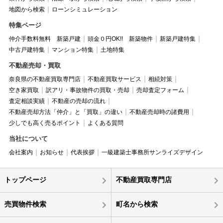
地図から検索
ローンシミュレーション
特集ページ
仲介手数料無料 新築戸建
頭金０円OK!! 新築物件
新築戸建特集
中古戸建特集
マンション特集
土地特集
不動産売却・買取
奈良県の不動産買取専門店
不動産買取サービス
相続対策
空き家買取
訳アリ・事故物件の買取・売却
売却査定フォーム
査定相談実績
不動産の売却の流れ
不動産売却方法「仲介」と「買取」の違い
不動産売却時の諸費用
少しでも高く売るポイント
よくある質問
当社について
会社案内
お知らせ
代表挨拶
一級建築士事務所サンライズデザイン
トップページ
不動産買取専門店
売買物件検索
町名から検索