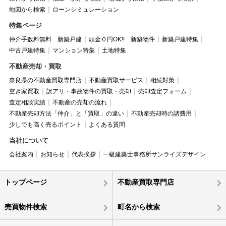
地図から検索
ローンシミュレーション
特集ページ
仲介手数料無料 新築戸建
頭金０円OK!! 新築物件
新築戸建特集
中古戸建特集
マンション特集
土地特集
不動産売却・買取
奈良県の不動産買取専門店
不動産買取サービス
相続対策
空き家買取
訳アリ・事故物件の買取・売却
売却査定フォーム
査定相談実績
不動産の売却の流れ
不動産売却方法「仲介」と「買取」の違い
不動産売却時の諸費用
少しでも高く売るポイント
よくある質問
当社について
会社案内
お知らせ
代表挨拶
一級建築士事務所サンライズデザイン
トップページ
不動産買取専門店
売買物件検索
町名から検索