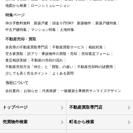
地図から検索
ローンシミュレーション
特集ページ
仲介手数料無料 新築戸建
頭金０円OK!! 新築物件
新築戸建特集
中古戸建特集
マンション特集
土地特集
不動産売却・買取
奈良県の不動産買取専門店
不動産買取サービス
相続対策
空き家買取
訳アリ・事故物件の買取・売却
売却査定フォーム
査定相談実績
不動産の売却の流れ
不動産売却方法「仲介」と「買取」の違い
不動産売却時の諸費用
少しでも高く売るポイント
よくある質問
当社について
会社案内
お知らせ
代表挨拶
一級建築士事務所サンライズデザイン
トップページ
不動産買取専門店
売買物件検索
町名から検索