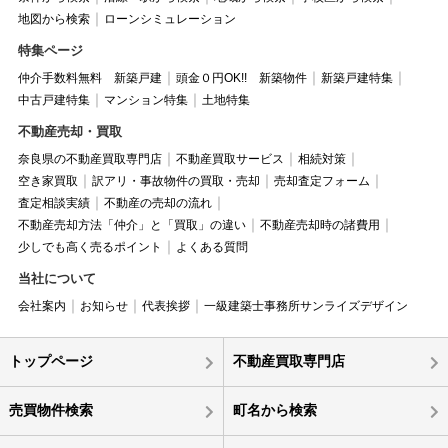
地図から検索
ローンシミュレーション
特集ページ
仲介手数料無料 新築戸建
頭金０円OK!! 新築物件
新築戸建特集
中古戸建特集
マンション特集
土地特集
不動産売却・買取
奈良県の不動産買取専門店
不動産買取サービス
相続対策
空き家買取
訳アリ・事故物件の買取・売却
売却査定フォーム
査定相談実績
不動産の売却の流れ
不動産売却方法「仲介」と「買取」の違い
不動産売却時の諸費用
少しでも高く売るポイント
よくある質問
当社について
会社案内
お知らせ
代表挨拶
一級建築士事務所サンライズデザイン
トップページ
不動産買取専門店
売買物件検索
町名から検索