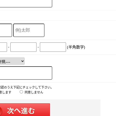
-
-
(半角数字)
確認のうえ下記にチェックして下さい。
意します
同意しません