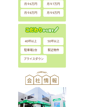
月々6万円
月々7万円
月々8万円
月々9万円
40坪以上
50坪以上
駐車場2台
駅近物件
プライスダウン