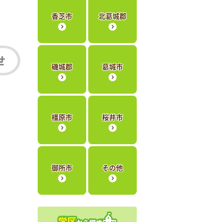
香芝市
北葛城郡
磯城郡
葛城市
橿原市
桜井市
御所市
その他