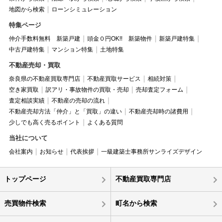
地図から検索
ローンシミュレーション
特集ページ
仲介手数料無料 新築戸建
頭金０円OK!! 新築物件
新築戸建特集
中古戸建特集
マンション特集
土地特集
不動産売却・買取
奈良県の不動産買取専門店
不動産買取サービス
相続対策
空き家買取
訳アリ・事故物件の買取・売却
売却査定フォーム
査定相談実績
不動産の売却の流れ
不動産売却方法「仲介」と「買取」の違い
不動産売却時の諸費用
少しでも高く売るポイント
よくある質問
当社について
会社案内
お知らせ
代表挨拶
一級建築士事務所サンライズデザイン
トップページ
不動産買取専門店
売買物件検索
町名から検索