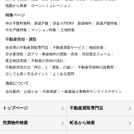
地図から検索
ローンシミュレーション
特集ページ
仲介手数料無料 新築戸建
頭金０円OK!! 新築物件
新築戸建特集
中古戸建特集
マンション特集
土地特集
不動産売却・買取
奈良県の不動産買取専門店
不動産買取サービス
相続対策
空き家買取
訳アリ・事故物件の買取・売却
売却査定フォーム
査定相談実績
不動産の売却の流れ
不動産売却方法「仲介」と「買取」の違い
不動産売却時の諸費用
少しでも高く売るポイント
よくある質問
当社について
会社案内
お知らせ
代表挨拶
一級建築士事務所サンライズデザイン
トップページ
不動産買取専門店
売買物件検索
町名から検索