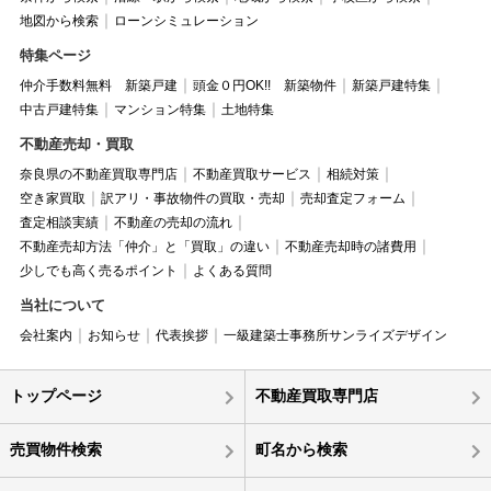
地図から検索
ローンシミュレーション
特集ページ
仲介手数料無料 新築戸建
頭金０円OK!! 新築物件
新築戸建特集
中古戸建特集
マンション特集
土地特集
不動産売却・買取
奈良県の不動産買取専門店
不動産買取サービス
相続対策
空き家買取
訳アリ・事故物件の買取・売却
売却査定フォーム
査定相談実績
不動産の売却の流れ
不動産売却方法「仲介」と「買取」の違い
不動産売却時の諸費用
少しでも高く売るポイント
よくある質問
当社について
会社案内
お知らせ
代表挨拶
一級建築士事務所サンライズデザイン
トップページ
不動産買取専門店
売買物件検索
町名から検索