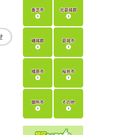
香芝市
北葛城郡
磯城郡
葛城市
橿原市
桜井市
御所市
その他