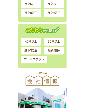
月々6万円
月々7万円
月々8万円
月々9万円
40坪以上
50坪以上
駐車場2台
駅近物件
プライスダウン