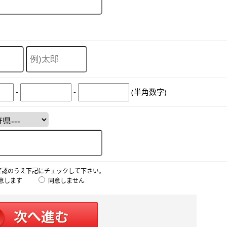
-
-
(半角数字)
確認のうえ下記にチェックして下さい。
意します
同意しません