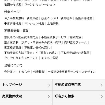
地図から検索
ローンシミュレーション
特集ページ
仲介手数料無料 新築戸建
頭金０円OK!! 新築物件
新築戸建特集
中古戸建特集
マンション特集
土地特集
不動産売却・買取
奈良県の不動産買取専門店
不動産買取サービス
相続対策
空き家買取
訳アリ・事故物件の買取・売却
売却査定フォーム
査定相談実績
不動産の売却の流れ
不動産売却方法「仲介」と「買取」の違い
不動産売却時の諸費用
少しでも高く売るポイント
よくある質問
当社について
会社案内
お知らせ
代表挨拶
一級建築士事務所サンライズデザイン
トップページ
不動産買取専門店
売買物件検索
町名から検索