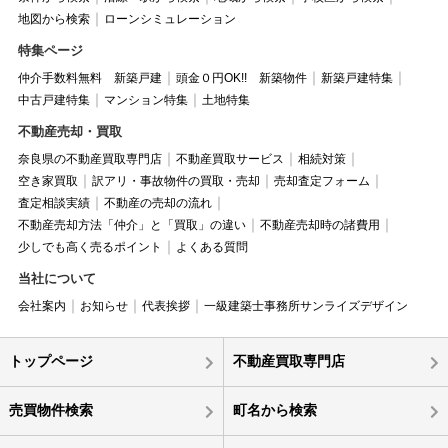
地図から検索
ローンシミュレーション
特集ページ
仲介手数料無料 新築戸建
頭金０円OK!! 新築物件
新築戸建特集
中古戸建特集
マンション特集
土地特集
不動産売却・買取
奈良県の不動産買取専門店
不動産買取サービス
相続対策
空き家買取
訳アリ・事故物件の買取・売却
売却査定フォーム
査定相談実績
不動産の売却の流れ
不動産売却方法「仲介」と「買取」の違い
不動産売却時の諸費用
少しでも高く売るポイント
よくある質問
当社について
会社案内
お知らせ
代表挨拶
一級建築士事務所サンライズデザイン
トップページ
不動産買取専門店
売買物件検索
町名から検索