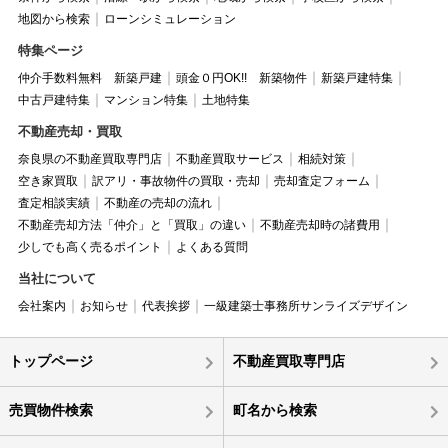
地図から検索
ローンシミュレーション
特集ページ
仲介手数料無料 新築戸建
頭金０円OK!! 新築物件
新築戸建特集
中古戸建特集
マンション特集
土地特集
不動産売却・買取
奈良県の不動産買取専門店
不動産買取サービス
相続対策
空き家買取
訳アリ・事故物件の買取・売却
売却査定フォーム
査定相談実績
不動産の売却の流れ
不動産売却方法「仲介」と「買取」の違い
不動産売却時の諸費用
少しでも高く売るポイント
よくある質問
当社について
会社案内
お知らせ
代表挨拶
一級建築士事務所サンライズデザイン
トップページ
不動産買取専門店
売買物件検索
町名から検索