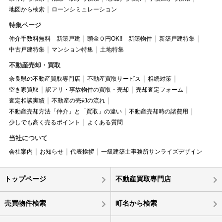
地図から検索
ローンシミュレーション
特集ページ
仲介手数料無料 新築戸建
頭金０円OK!! 新築物件
新築戸建特集
中古戸建特集
マンション特集
土地特集
不動産売却・買取
奈良県の不動産買取専門店
不動産買取サービス
相続対策
空き家買取
訳アリ・事故物件の買取・売却
売却査定フォーム
査定相談実績
不動産の売却の流れ
不動産売却方法「仲介」と「買取」の違い
不動産売却時の諸費用
少しでも高く売るポイント
よくある質問
当社について
会社案内
お知らせ
代表挨拶
一級建築士事務所サンライズデザイン
トップページ
不動産買取専門店
売買物件検索
町名から検索