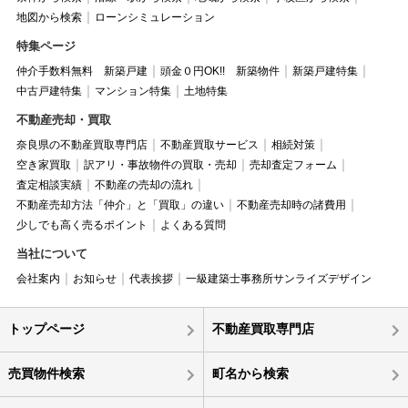
地図から検索
ローンシミュレーション
特集ページ
仲介手数料無料 新築戸建
頭金０円OK!! 新築物件
新築戸建特集
中古戸建特集
マンション特集
土地特集
不動産売却・買取
奈良県の不動産買取専門店
不動産買取サービス
相続対策
空き家買取
訳アリ・事故物件の買取・売却
売却査定フォーム
査定相談実績
不動産の売却の流れ
不動産売却方法「仲介」と「買取」の違い
不動産売却時の諸費用
少しでも高く売るポイント
よくある質問
当社について
会社案内
お知らせ
代表挨拶
一級建築士事務所サンライズデザイン
トップページ
不動産買取専門店
売買物件検索
町名から検索