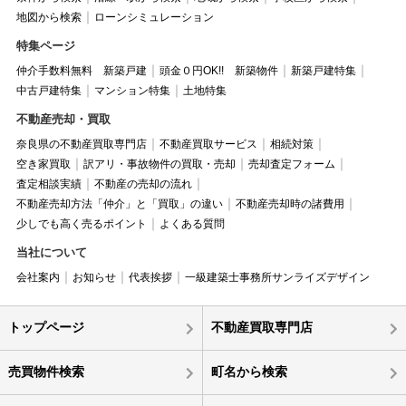
地図から検索
ローンシミュレーション
特集ページ
仲介手数料無料 新築戸建
頭金０円OK!! 新築物件
新築戸建特集
中古戸建特集
マンション特集
土地特集
不動産売却・買取
奈良県の不動産買取専門店
不動産買取サービス
相続対策
空き家買取
訳アリ・事故物件の買取・売却
売却査定フォーム
査定相談実績
不動産の売却の流れ
不動産売却方法「仲介」と「買取」の違い
不動産売却時の諸費用
少しでも高く売るポイント
よくある質問
当社について
会社案内
お知らせ
代表挨拶
一級建築士事務所サンライズデザイン
トップページ
不動産買取専門店
売買物件検索
町名から検索