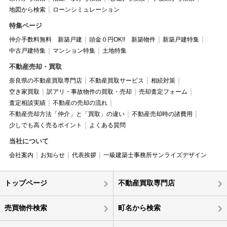
地図から検索
ローンシミュレーション
特集ページ
仲介手数料無料 新築戸建
頭金０円OK!! 新築物件
新築戸建特集
中古戸建特集
マンション特集
土地特集
不動産売却・買取
奈良県の不動産買取専門店
不動産買取サービス
相続対策
空き家買取
訳アリ・事故物件の買取・売却
売却査定フォーム
査定相談実績
不動産の売却の流れ
不動産売却方法「仲介」と「買取」の違い
不動産売却時の諸費用
少しでも高く売るポイント
よくある質問
当社について
会社案内
お知らせ
代表挨拶
一級建築士事務所サンライズデザイン
トップページ
不動産買取専門店
売買物件検索
町名から検索