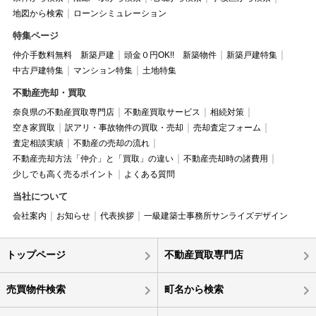
地図から検索
ローンシミュレーション
特集ページ
仲介手数料無料 新築戸建
頭金０円OK!! 新築物件
新築戸建特集
中古戸建特集
マンション特集
土地特集
不動産売却・買取
奈良県の不動産買取専門店
不動産買取サービス
相続対策
空き家買取
訳アリ・事故物件の買取・売却
売却査定フォーム
査定相談実績
不動産の売却の流れ
不動産売却方法「仲介」と「買取」の違い
不動産売却時の諸費用
少しでも高く売るポイント
よくある質問
当社について
会社案内
お知らせ
代表挨拶
一級建築士事務所サンライズデザイン
トップページ
不動産買取専門店
売買物件検索
町名から検索