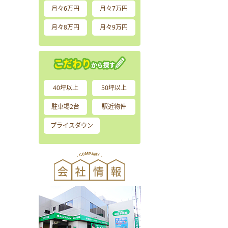
月々6万円
月々7万円
月々8万円
月々9万円
40坪以上
50坪以上
駐車場2台
駅近物件
プライスダウン