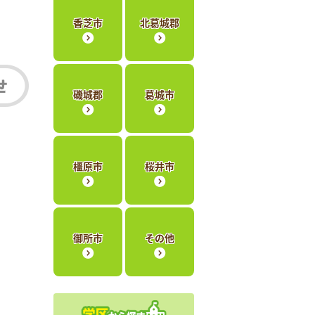
香芝市
北葛城郡
磯城郡
葛城市
橿原市
桜井市
御所市
その他