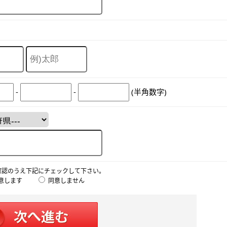
-
-
(半角数字)
確認のうえ下記にチェックして下さい。
意します
同意しません