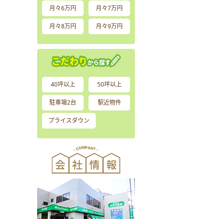
月々6万円
月々7万円
月々8万円
月々9万円
40坪以上
50坪以上
駐車場2台
駅近物件
プライスダウン