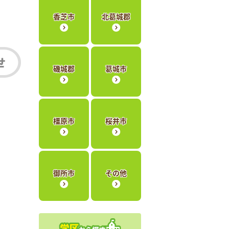
香芝市
北葛城郡
磯城郡
葛城市
橿原市
桜井市
御所市
その他