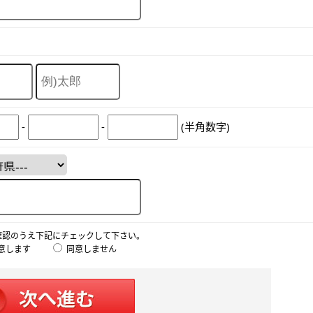
-
-
(半角数字)
確認のうえ下記にチェックして下さい。
意します
同意しません