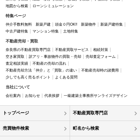
地図から検索
ローンシミュレーション
特集ページ
仲介手数料無料 新築戸建
頭金０円OK!! 新築物件
新築戸建特集
中古戸建特集
マンション特集
土地特集
不動産売却・買取
奈良県の不動産買取専門店
不動産買取サービス
相続対策
空き家買取
訳アリ・事故物件の買取・売却
売却査定フォーム
査定相談実績
不動産の売却の流れ
不動産売却方法「仲介」と「買取」の違い
不動産売却時の諸費用
少しでも高く売るポイント
よくある質問
当社について
会社案内
お知らせ
代表挨拶
一級建築士事務所サンライズデザイン
トップページ
不動産買取専門店
売買物件検索
町名から検索