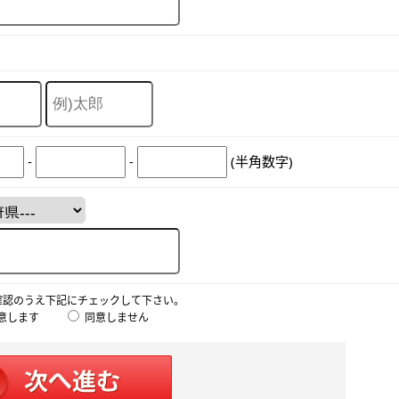
-
-
(半角数字)
確認のうえ下記にチェックして下さい。
意します
同意しません