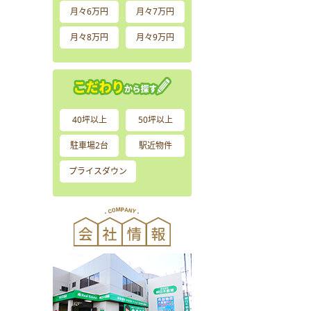
月々6万円
月々7万円
月々8万円
月々9万円
40坪以上
50坪以上
駐車場2台
駅近物件
プライスダウン