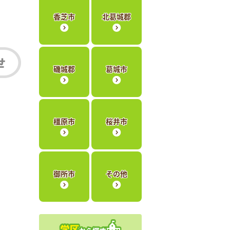
香芝市
北葛城郡
磯城郡
葛城市
橿原市
桜井市
御所市
その他