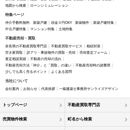
地図から検索
ローンシミュレーション
特集ページ
仲介手数料無料 新築戸建
頭金０円OK!! 新築物件
新築戸建特集
中古戸建特集
マンション特集
土地特集
不動産売却・買取
奈良県の不動産買取専門店
不動産買取サービス
相続対策
空き家買取
訳アリ・事故物件の買取・売却
売却査定フォーム
査定相談実績
不動産の売却の流れ
不動産売却方法「仲介」と「買取」の違い
不動産売却時の諸費用
少しでも高く売るポイント
よくある質問
当社について
会社案内
お知らせ
代表挨拶
一級建築士事務所サンライズデザイン
トップページ
不動産買取専門店
売買物件検索
町名から検索