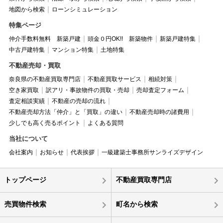
地図から検索
ローンシミュレーション
特集ページ
仲介手数料無料 新築戸建
頭金０円OK!! 新築物件
新築戸建特集
中古戸建特集
マンション特集
土地特集
不動産売却・買取
奈良県の不動産買取専門店
不動産買取サービス
相続対策
空き家買取
訳アリ・事故物件の買取・売却
売却査定フォーム
査定相談実績
不動産の売却の流れ
不動産売却方法「仲介」と「買取」の違い
不動産売却時の諸費用
少しでも高く売るポイント
よくある質問
当社について
会社案内
お知らせ
代表挨拶
一級建築士事務所サンライズデザイン
トップページ
不動産買取専門店
売買物件検索
町名から検索