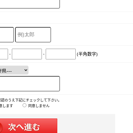
-
-
(半角数字)
確認のうえ下記にチェックして下さい。
意します
同意しません