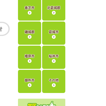
香芝市
北葛城郡
磯城郡
葛城市
橿原市
桜井市
御所市
その他