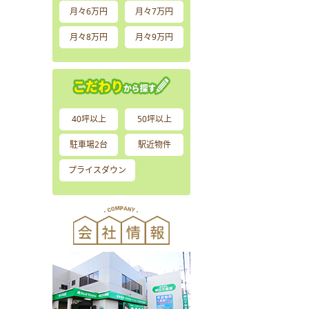
月々6万円
月々7万円
月々8万円
月々9万円
40坪以上
50坪以上
駐車場2台
駅近物件
プライスダウン