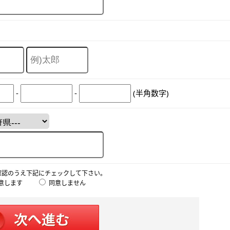
-
-
(半角数字)
確認のうえ下記にチェックして下さい。
意します
同意しません