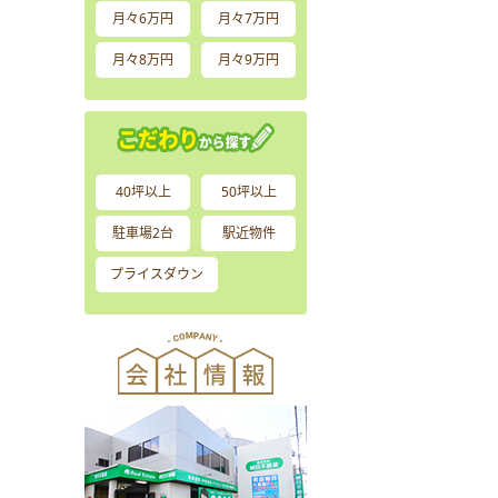
月々6万円
月々7万円
月々8万円
月々9万円
40坪以上
50坪以上
駐車場2台
駅近物件
プライスダウン