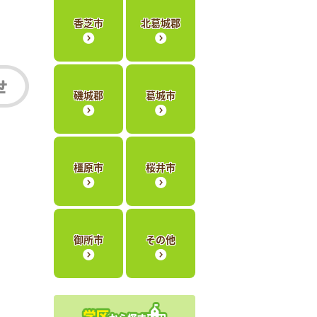
香芝市
北葛城郡
磯城郡
葛城市
橿原市
桜井市
御所市
その他