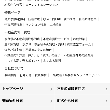
地図から検索
ローンシミュレーション
特集ページ
仲介手数料無料 新築戸建
頭金０円OK!! 新築物件
新築戸建特集
中古戸建特集
マンション特集
土地特集
不動産売却・買取
奈良県の不動産買取専門店
不動産買取サービス
相続対策
空き家買取
訳アリ・事故物件の買取・売却
売却査定フォーム
査定相談実績
不動産の売却の流れ
不動産売却方法「仲介」と「買取」の違い
不動産売却時の諸費用
少しでも高く売るポイント
よくある質問
当社について
会社案内
お知らせ
代表挨拶
一級建築士事務所サンライズデザイン
トップページ
不動産買取専門店
売買物件検索
町名から検索