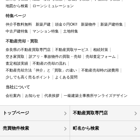
地図から検索
ローンシミュレーション
特集ページ
仲介手数料無料 新築戸建
頭金０円OK!! 新築物件
新築戸建特集
中古戸建特集
マンション特集
土地特集
不動産売却・買取
奈良県の不動産買取専門店
不動産買取サービス
相続対策
空き家買取
訳アリ・事故物件の買取・売却
売却査定フォーム
査定相談実績
不動産の売却の流れ
不動産売却方法「仲介」と「買取」の違い
不動産売却時の諸費用
少しでも高く売るポイント
よくある質問
当社について
会社案内
お知らせ
代表挨拶
一級建築士事務所サンライズデザイン
トップページ
不動産買取専門店
売買物件検索
町名から検索