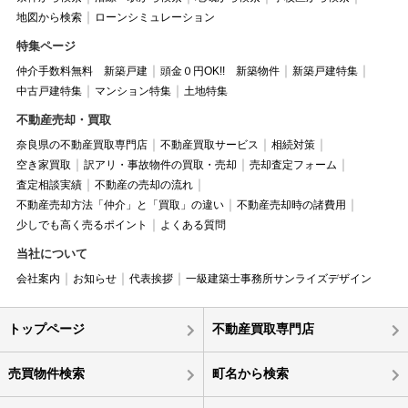
地図から検索
ローンシミュレーション
特集ページ
仲介手数料無料 新築戸建
頭金０円OK!! 新築物件
新築戸建特集
中古戸建特集
マンション特集
土地特集
不動産売却・買取
奈良県の不動産買取専門店
不動産買取サービス
相続対策
空き家買取
訳アリ・事故物件の買取・売却
売却査定フォーム
査定相談実績
不動産の売却の流れ
不動産売却方法「仲介」と「買取」の違い
不動産売却時の諸費用
少しでも高く売るポイント
よくある質問
当社について
会社案内
お知らせ
代表挨拶
一級建築士事務所サンライズデザイン
トップページ
不動産買取専門店
売買物件検索
町名から検索