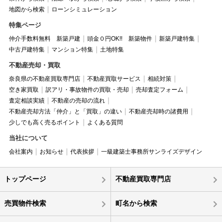
地図から検索
ローンシミュレーション
特集ページ
仲介手数料無料 新築戸建
頭金０円OK!! 新築物件
新築戸建特集
中古戸建特集
マンション特集
土地特集
不動産売却・買取
奈良県の不動産買取専門店
不動産買取サービス
相続対策
空き家買取
訳アリ・事故物件の買取・売却
売却査定フォーム
査定相談実績
不動産の売却の流れ
不動産売却方法「仲介」と「買取」の違い
不動産売却時の諸費用
少しでも高く売るポイント
よくある質問
当社について
会社案内
お知らせ
代表挨拶
一級建築士事務所サンライズデザイン
トップページ
不動産買取専門店
売買物件検索
町名から検索