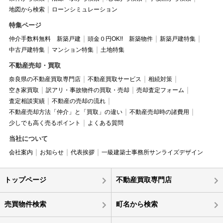
地図から検索
ローンシミュレーション
特集ページ
仲介手数料無料 新築戸建
頭金０円OK!! 新築物件
新築戸建特集
中古戸建特集
マンション特集
土地特集
不動産売却・買取
奈良県の不動産買取専門店
不動産買取サービス
相続対策
空き家買取
訳アリ・事故物件の買取・売却
売却査定フォーム
査定相談実績
不動産の売却の流れ
不動産売却方法「仲介」と「買取」の違い
不動産売却時の諸費用
少しでも高く売るポイント
よくある質問
当社について
会社案内
お知らせ
代表挨拶
一級建築士事務所サンライズデザイン
トップページ
不動産買取専門店
売買物件検索
町名から検索