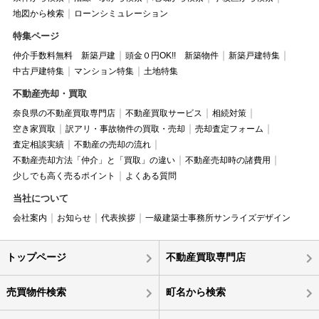
地図から検索
ローンシミュレーション
特集ページ
仲介手数料無料 新築戸建
頭金０円OK!! 新築物件
新築戸建特集
中古戸建特集
マンション特集
土地特集
不動産売却・買取
奈良県の不動産買取専門店
不動産買取サービス
相続対策
空き家買取
訳アリ・事故物件の買取・売却
売却査定フォーム
査定相談実績
不動産の売却の流れ
不動産売却方法「仲介」と「買取」の違い
不動産売却時の諸費用
少しでも高く売るポイント
よくある質問
当社について
会社案内
お知らせ
代表挨拶
一級建築士事務所サンライズデザイン
トップページ
不動産買取専門店
売買物件検索
町名から検索