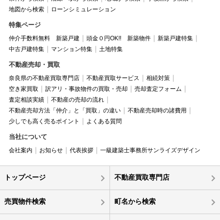
地図から検索
ローンシミュレーション
特集ページ
仲介手数料無料 新築戸建
頭金０円OK!! 新築物件
新築戸建特集
中古戸建特集
マンション特集
土地特集
不動産売却・買取
奈良県の不動産買取専門店
不動産買取サービス
相続対策
空き家買取
訳アリ・事故物件の買取・売却
売却査定フォーム
査定相談実績
不動産の売却の流れ
不動産売却方法「仲介」と「買取」の違い
不動産売却時の諸費用
少しでも高く売るポイント
よくある質問
当社について
会社案内
お知らせ
代表挨拶
一級建築士事務所サンライズデザイン
トップページ
不動産買取専門店
売買物件検索
町名から検索