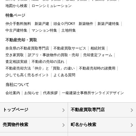
地図から検索
ローンシミュレーション
特集ページ
仲介手数料無料 新築戸建
頭金０円OK!! 新築物件
新築戸建特集
中古戸建特集
マンション特集
土地特集
不動産売却・買取
奈良県の不動産買取専門店
不動産買取サービス
相続対策
空き家買取
訳アリ・事故物件の買取・売却
売却査定フォーム
査定相談実績
不動産の売却の流れ
不動産売却方法「仲介」と「買取」の違い
不動産売却時の諸費用
少しでも高く売るポイント
よくある質問
当社について
会社案内
お知らせ
代表挨拶
一級建築士事務所サンライズデザイン
トップページ
不動産買取専門店
売買物件検索
町名から検索