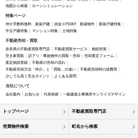
地図から検索
ローンシミュレーション
特集ページ
仲介手数料無料 新築戸建
頭金０円OK!! 新築物件
新築戸建特集
中古戸建特集
マンション特集
土地特集
不動産売却・買取
奈良県の不動産買取専門店
不動産買取サービス
相続対策
空き家買取
訳アリ・事故物件の買取・売却
売却査定フォーム
査定相談実績
不動産の売却の流れ
不動産売却方法「仲介」と「買取」の違い
不動産売却時の諸費用
少しでも高く売るポイント
よくある質問
当社について
会社案内
お知らせ
代表挨拶
一級建築士事務所サンライズデザイン
トップページ
不動産買取専門店
売買物件検索
町名から検索