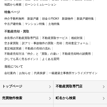
地図から検索
ローンシミュレーション
特集ページ
仲介手数料無料 新築戸建
頭金０円OK!! 新築物件
新築戸建特集
中古戸建特集
マンション特集
土地特集
不動産売却・買取
奈良県の不動産買取専門店
不動産買取サービス
相続対策
空き家買取
訳アリ・事故物件の買取・売却
売却査定フォーム
査定相談実績
不動産の売却の流れ
不動産売却方法「仲介」と「買取」の違い
不動産売却時の諸費用
少しでも高く売るポイント
よくある質問
当社について
会社案内
お知らせ
代表挨拶
一級建築士事務所サンライズデザイン
トップページ
不動産買取専門店
売買物件検索
町名から検索