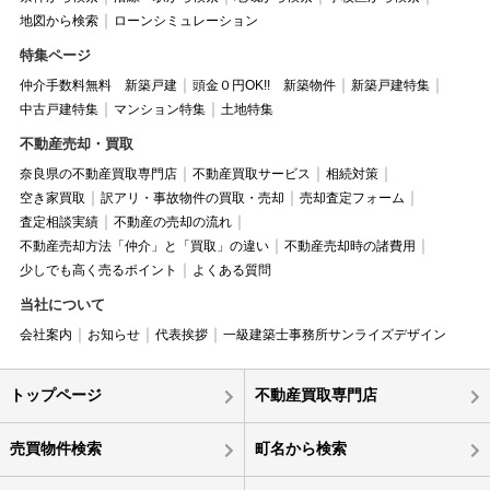
地図から検索
ローンシミュレーション
特集ページ
仲介手数料無料 新築戸建
頭金０円OK!! 新築物件
新築戸建特集
中古戸建特集
マンション特集
土地特集
不動産売却・買取
奈良県の不動産買取専門店
不動産買取サービス
相続対策
空き家買取
訳アリ・事故物件の買取・売却
売却査定フォーム
査定相談実績
不動産の売却の流れ
不動産売却方法「仲介」と「買取」の違い
不動産売却時の諸費用
少しでも高く売るポイント
よくある質問
当社について
会社案内
お知らせ
代表挨拶
一級建築士事務所サンライズデザイン
トップページ
不動産買取専門店
売買物件検索
町名から検索