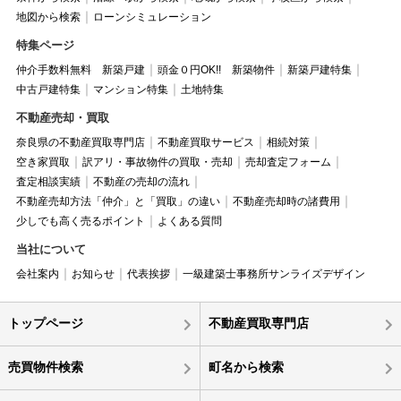
地図から検索
ローンシミュレーション
特集ページ
仲介手数料無料 新築戸建
頭金０円OK!! 新築物件
新築戸建特集
中古戸建特集
マンション特集
土地特集
不動産売却・買取
奈良県の不動産買取専門店
不動産買取サービス
相続対策
空き家買取
訳アリ・事故物件の買取・売却
売却査定フォーム
査定相談実績
不動産の売却の流れ
不動産売却方法「仲介」と「買取」の違い
不動産売却時の諸費用
少しでも高く売るポイント
よくある質問
当社について
会社案内
お知らせ
代表挨拶
一級建築士事務所サンライズデザイン
トップページ
不動産買取専門店
売買物件検索
町名から検索