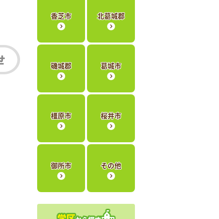
香芝市
北葛城郡
磯城郡
葛城市
橿原市
桜井市
御所市
その他