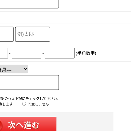
-
-
(半角数字)
確認のうえ下記にチェックして下さい。
意します
同意しません