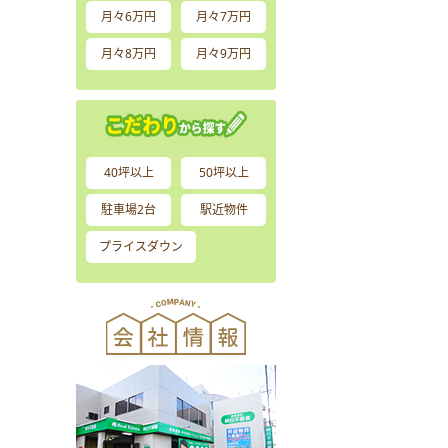
月々6万円
月々7万円
月々8万円
月々9万円
40坪以上
50坪以上
駐車場2台
駅近物件
プライスダウン