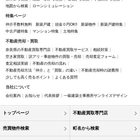
地図から検索
ローンシミュレーション
特集ページ
仲介手数料無料 新築戸建
頭金０円OK!! 新築物件
新築戸建特集
中古戸建特集
マンション特集
土地特集
不動産売却・買取
奈良県の不動産買取専門店
不動産買取サービス
相続対策
空き家買取
訳アリ・事故物件の買取・売却
売却査定フォーム
査定相談実績
不動産の売却の流れ
不動産売却方法「仲介」と「買取」の違い
不動産売却時の諸費用
少しでも高く売るポイント
よくある質問
当社について
会社案内
お知らせ
代表挨拶
一級建築士事務所サンライズデザイン
トップページ
不動産買取専門店
売買物件検索
町名から検索