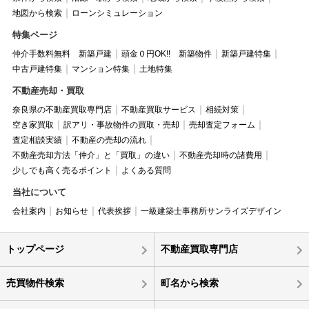
地図から検索
ローンシミュレーション
特集ページ
仲介手数料無料 新築戸建
頭金０円OK!! 新築物件
新築戸建特集
中古戸建特集
マンション特集
土地特集
不動産売却・買取
奈良県の不動産買取専門店
不動産買取サービス
相続対策
空き家買取
訳アリ・事故物件の買取・売却
売却査定フォーム
査定相談実績
不動産の売却の流れ
不動産売却方法「仲介」と「買取」の違い
不動産売却時の諸費用
少しでも高く売るポイント
よくある質問
当社について
会社案内
お知らせ
代表挨拶
一級建築士事務所サンライズデザイン
トップページ
不動産買取専門店
売買物件検索
町名から検索